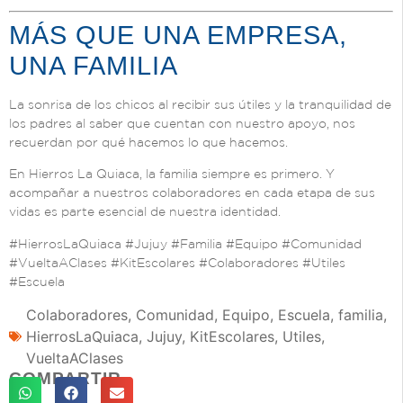
MÁS QUE UNA EMPRESA,
UNA FAMILIA
La sonrisa de los chicos al recibir sus útiles y la tranquilidad de
los padres al saber que cuentan con nuestro apoyo, nos
recuerdan por qué hacemos lo que hacemos.
En Hierros La Quiaca, la familia siempre es primero. Y
acompañar a nuestros colaboradores en cada etapa de sus
vidas es parte esencial de nuestra identidad.
#HierrosLaQuiaca #Jujuy #Familia #Equipo #Comunidad
#VueltaAClases #KitEscolares #Colaboradores #Utiles
#Escuela
Colaboradores
,
Comunidad
,
Equipo
,
Escuela
,
familia
,
HierrosLaQuiaca
,
Jujuy
,
KitEscolares
,
Utiles
,
VueltaAClases
COMPARTIR